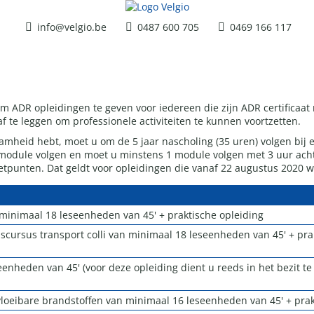
info@velgio.be
0487 600 705
0469 166 117
 ADR opleidingen te geven voor iedereen die zijn ADR certificaat 
 te leggen om professionele activiteiten te kunnen voortzetten.
aamheid hebt, moet u om de 5 jaar nascholing (35 uren) volgen bij
 module volgen en moet u minstens 1 module volgen met 3 uur achte
tpunten. Dat geldt voor opleidingen die vanaf 22 augustus 2020 
n minimaal 18 leseenheden van 45' + praktische opleiding
iscursus transport colli van minimaal 18 leseenheden van 45' + pra
enheden van 45' (voor deze opleiding dient u reeds in het bezit te 
 vloeibare brandstoffen van minimaal 16 leseenheden van 45' + prak