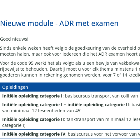
Nieuwe module - ADR met examen
Goed nieuws!
Sinds enkele weken heeft Velgio de goedkeuring van de overheid om
moeten halen, maar ook voor iedereen die het ADR examen hoort af
Voor de code 95 werkt het als volgt: als u een bewijs van vakbekw
rijbewijs) te behouden. Daarbij moet u voor elk thema minstens 1
goederen kunnen in rekening genomen worden, voor 7 of 14 kredie
Opleidingen
Initiële opleiding categorie I
: basiscursus transport van colli va
Initiële opleiding categorie I + initiële opleiding categorie II
: bas
van minimaal 12 leseenheden van 45'
Initiële opleiding categorie II
: tanktransport van minimaal 12 lese
categorie I)
Initiële opleiding categorie IV
: basiscursus voor het vervoer van