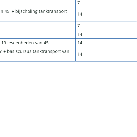
7
n 45' + bijscholing tanktransport
14
7
14
l 19 leseenheden van 45'
14
5' + basiscursus tanktransport van
14