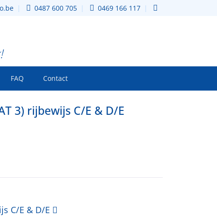
o.be
0487 600 705
0469 166 117
!
FAQ
Contact
T 3) rijbewijs C/E & D/E
ijs C/E & D/E